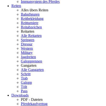
Immunsystem des Pferdes
Reiten
Alles übers Reiten
Bahnfiguren
Reitbekleidung
Reitturniere
Reitabzeichen
Reitarten
Alle Reitarten
Springen
Dressur
Western
Military
Jagdreiten
Galopprennen
Gangarten
Alle Gangarten
Schritt
Trab
Galopp
Tölt
Pass
Downloads
PDF - Dateien
Pferdekaufvertrag