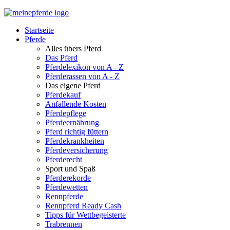
Startseite
Pferde
Alles übers Pferd
Das Pferd
Pferdelexikon von A - Z
Pferderassen von A - Z
Das eigene Pferd
Pferdekauf
Anfallende Kosten
Pferdepflege
Pferdeernährung
Pferd richtig füttern
Pferdekrankheiten
Pferdeversicherung
Pferderecht
Sport und Spaß
Pferderekorde
Pferdewetten
Rennpferde
Rennpferd Ready Cash
Tipps für Wettbegeisterte
Trabrennen