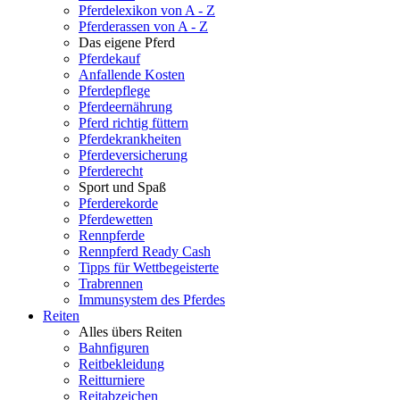
Pferdelexikon von A - Z
Pferderassen von A - Z
Das eigene Pferd
Pferdekauf
Anfallende Kosten
Pferdepflege
Pferdeernährung
Pferd richtig füttern
Pferdekrankheiten
Pferdeversicherung
Pferderecht
Sport und Spaß
Pferderekorde
Pferdewetten
Rennpferde
Rennpferd Ready Cash
Tipps für Wettbegeisterte
Trabrennen
Immunsystem des Pferdes
Reiten
Alles übers Reiten
Bahnfiguren
Reitbekleidung
Reitturniere
Reitabzeichen