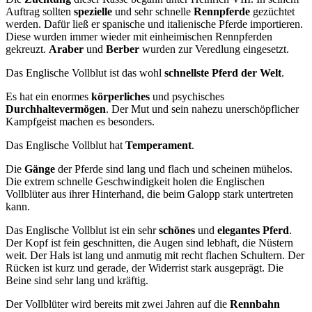
Auftrag sollten
spezielle
und sehr schnelle
Rennpferde
gezüchtet
werden. Dafür ließ er spanische und italienische Pferde importieren.
Diese wurden immer wieder mit einheimischen Rennpferden
gekreuzt.
Araber
und
Berber
wurden zur Veredlung eingesetzt.
Das Englische Vollblut ist das wohl
schnellste Pferd der Welt
.
Es hat ein enormes
körperliches
und psychisches
Durchhaltevermögen
. Der Mut und sein nahezu unerschöpflicher
Kampfgeist machen es besonders.
Das Englische Vollblut hat
Temperament
.
Die
Gänge
der Pferde sind lang und flach und scheinen mühelos.
Die extrem schnelle Geschwindigkeit holen die Englischen
Vollblüter aus ihrer Hinterhand, die beim Galopp stark untertreten
kann.
Das Englische Vollblut ist ein sehr
schönes
und
elegantes Pferd
.
Der Kopf ist fein geschnitten, die Augen sind lebhaft, die Nüstern
weit. Der Hals ist lang und anmutig mit recht flachen Schultern. Der
Rücken ist kurz und gerade, der Widerrist stark ausgeprägt. Die
Beine sind sehr lang und kräftig.
Der Vollblüter wird bereits mit zwei Jahren auf die
Rennbahn