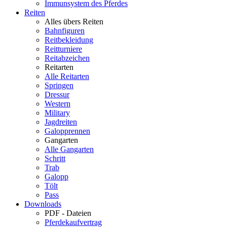
Immunsystem des Pferdes
Reiten
Alles übers Reiten
Bahnfiguren
Reitbekleidung
Reitturniere
Reitabzeichen
Reitarten
Alle Reitarten
Springen
Dressur
Western
Military
Jagdreiten
Galopprennen
Gangarten
Alle Gangarten
Schritt
Trab
Galopp
Tölt
Pass
Downloads
PDF - Dateien
Pferdekaufvertrag