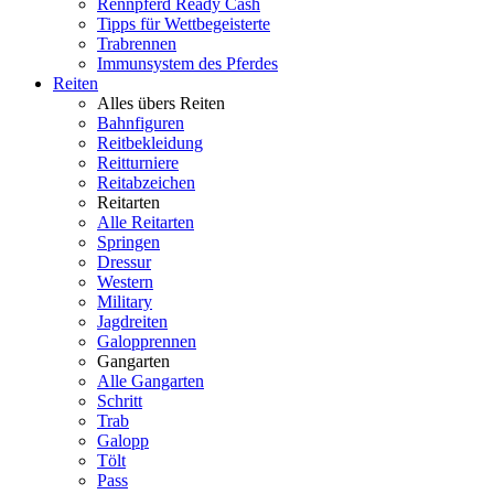
Rennpferd Ready Cash
Tipps für Wettbegeisterte
Trabrennen
Immunsystem des Pferdes
Reiten
Alles übers Reiten
Bahnfiguren
Reitbekleidung
Reitturniere
Reitabzeichen
Reitarten
Alle Reitarten
Springen
Dressur
Western
Military
Jagdreiten
Galopprennen
Gangarten
Alle Gangarten
Schritt
Trab
Galopp
Tölt
Pass