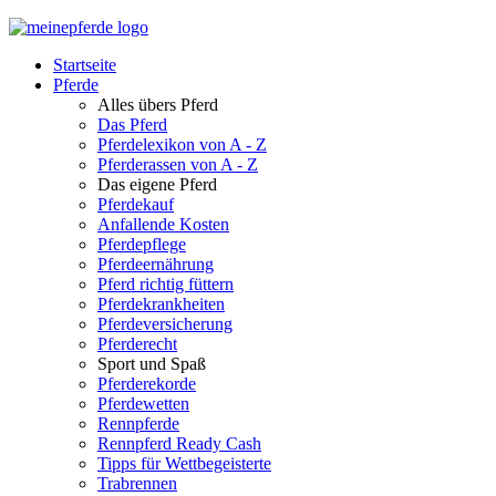
Startseite
Pferde
Alles übers Pferd
Das Pferd
Pferdelexikon von A - Z
Pferderassen von A - Z
Das eigene Pferd
Pferdekauf
Anfallende Kosten
Pferdepflege
Pferdeernährung
Pferd richtig füttern
Pferdekrankheiten
Pferdeversicherung
Pferderecht
Sport und Spaß
Pferderekorde
Pferdewetten
Rennpferde
Rennpferd Ready Cash
Tipps für Wettbegeisterte
Trabrennen