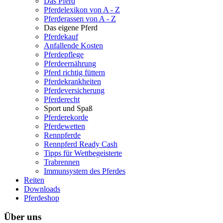
Das Pferd
Pferdelexikon von A - Z
Pferderassen von A - Z
Das eigene Pferd
Pferdekauf
Anfallende Kosten
Pferdepflege
Pferdeernährung
Pferd richtig füttern
Pferdekrankheiten
Pferdeversicherung
Pferderecht
Sport und Spaß
Pferderekorde
Pferdewetten
Rennpferde
Rennpferd Ready Cash
Tipps für Wettbegeisterte
Trabrennen
Immunsystem des Pferdes
Reiten
Downloads
Pferdeshop
Über uns