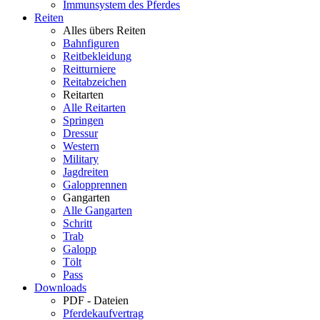
Immunsystem des Pferdes
Reiten
Alles übers Reiten
Bahnfiguren
Reitbekleidung
Reitturniere
Reitabzeichen
Reitarten
Alle Reitarten
Springen
Dressur
Western
Military
Jagdreiten
Galopprennen
Gangarten
Alle Gangarten
Schritt
Trab
Galopp
Tölt
Pass
Downloads
PDF - Dateien
Pferdekaufvertrag