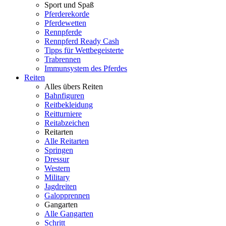
Sport und Spaß
Pferderekorde
Pferdewetten
Rennpferde
Rennpferd Ready Cash
Tipps für Wettbegeisterte
Trabrennen
Immunsystem des Pferdes
Reiten
Alles übers Reiten
Bahnfiguren
Reitbekleidung
Reitturniere
Reitabzeichen
Reitarten
Alle Reitarten
Springen
Dressur
Western
Military
Jagdreiten
Galopprennen
Gangarten
Alle Gangarten
Schritt