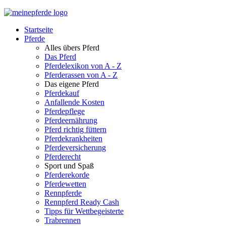
Startseite
Pferde
Alles übers Pferd
Das Pferd
Pferdelexikon von A - Z
Pferderassen von A - Z
Das eigene Pferd
Pferdekauf
Anfallende Kosten
Pferdepflege
Pferdeernährung
Pferd richtig füttern
Pferdekrankheiten
Pferdeversicherung
Pferderecht
Sport und Spaß
Pferderekorde
Pferdewetten
Rennpferde
Rennpferd Ready Cash
Tipps für Wettbegeisterte
Trabrennen