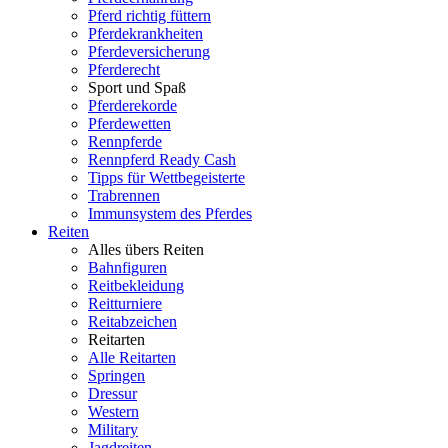
Pferd richtig füttern
Pferdekrankheiten
Pferdeversicherung
Pferderecht
Sport und Spaß
Pferderekorde
Pferdewetten
Rennpferde
Rennpferd Ready Cash
Tipps für Wettbegeisterte
Trabrennen
Immunsystem des Pferdes
Reiten
Alles übers Reiten
Bahnfiguren
Reitbekleidung
Reitturniere
Reitabzeichen
Reitarten
Alle Reitarten
Springen
Dressur
Western
Military
Jagdreiten