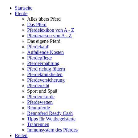
Startseite
Pferde
Alles übers Pferd
Das Pferd
Pferdelexikon von A - Z
Pferderassen von A - Z
Das eigene Pferd
Pferdekauf
Anfallende Kosten
Pferdepflege
Pferdeernährung
Pferd richtig füttern
Pferdekrankheiten
Pferdeversicherung
Pferderecht
Sport und Spaß
Pferderekorde
Pferdewetten
Rennpferde
Rennpferd Ready Cash
Tipps für Wettbegeisterte
Trabrennen
Immunsystem des Pferdes
Reiten