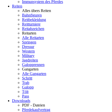
Immunsystem des Pferdes
Reiten
Alles übers Reiten
Bahnfiguren
Reitbekleidung
Reitturniere
Reitabzeichen
Reitarten
Alle Reitarten
Springen
Dressur
Western
Military
Jagdreiten
Galopprennen
Gangarten
Alle Gangarten
Schritt
Trab
Galopp
Tölt
Pass
Downloads
PDF - Dateien
Pferdekaufvertrag