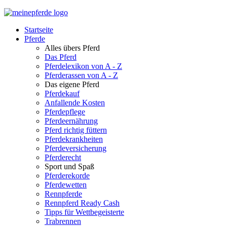
Startseite
Pferde
Alles übers Pferd
Das Pferd
Pferdelexikon von A - Z
Pferderassen von A - Z
Das eigene Pferd
Pferdekauf
Anfallende Kosten
Pferdepflege
Pferdeernährung
Pferd richtig füttern
Pferdekrankheiten
Pferdeversicherung
Pferderecht
Sport und Spaß
Pferderekorde
Pferdewetten
Rennpferde
Rennpferd Ready Cash
Tipps für Wettbegeisterte
Trabrennen