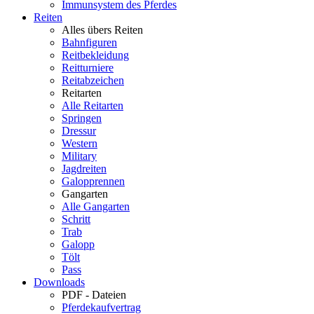
Immunsystem des Pferdes
Reiten
Alles übers Reiten
Bahnfiguren
Reitbekleidung
Reitturniere
Reitabzeichen
Reitarten
Alle Reitarten
Springen
Dressur
Western
Military
Jagdreiten
Galopprennen
Gangarten
Alle Gangarten
Schritt
Trab
Galopp
Tölt
Pass
Downloads
PDF - Dateien
Pferdekaufvertrag