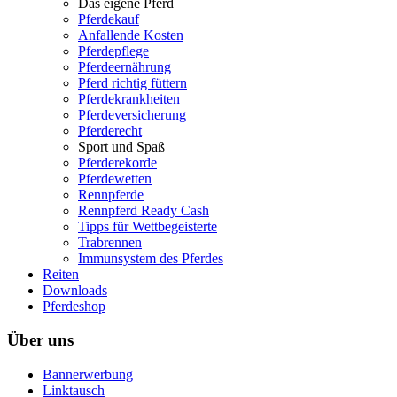
Das eigene Pferd
Pferdekauf
Anfallende Kosten
Pferdepflege
Pferdeernährung
Pferd richtig füttern
Pferdekrankheiten
Pferdeversicherung
Pferderecht
Sport und Spaß
Pferderekorde
Pferdewetten
Rennpferde
Rennpferd Ready Cash
Tipps für Wettbegeisterte
Trabrennen
Immunsystem des Pferdes
Reiten
Downloads
Pferdeshop
Über uns
Bannerwerbung
Linktausch