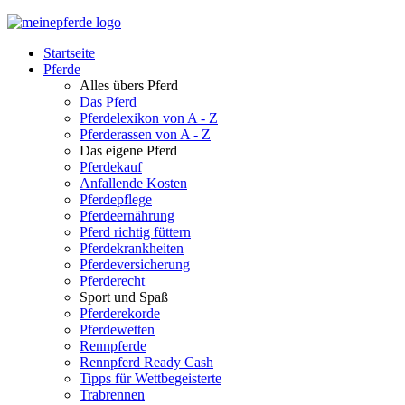
Startseite
Pferde
Alles übers Pferd
Das Pferd
Pferdelexikon von A - Z
Pferderassen von A - Z
Das eigene Pferd
Pferdekauf
Anfallende Kosten
Pferdepflege
Pferdeernährung
Pferd richtig füttern
Pferdekrankheiten
Pferdeversicherung
Pferderecht
Sport und Spaß
Pferderekorde
Pferdewetten
Rennpferde
Rennpferd Ready Cash
Tipps für Wettbegeisterte
Trabrennen